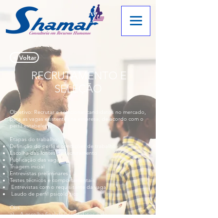
< Voltar
RECRUTAMENTO E
SELEÇÃO
Objetivo: Recrutar e selecionar candidatos no mercado,
para as vagas existentes na empresa, de acordo com o
perfil estabelecido.
Etapas do trabalho:
Definição do perfil e condições de trabalho
Escolha das fontes de recrutamento
Publicação das vagas
Triagem inicial
Entrevistas preliminares
Testes técnicos e comportamentais
Entrevistas com o requisitante da vaga
Laudo de perfil psicológico
Obs.:
a) A escolha final dos candidatos é de